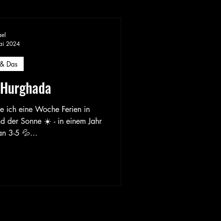
ael
ai 2024
 & Das
n Hurghada
fte ich eine Woche Ferien in
 der Sonne ☀️ - in einem Jahr
an 3-5 💦...