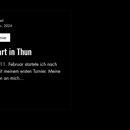
ael
b. 2024
nier
art in Thun
 Februar startete ich nach
it meinem ersten Turnier. Meine
n an mich...